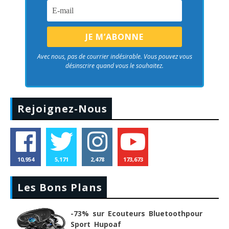
Avec nous, pas de courrier indésirable. Vous pouvez vous
désinscrire quand vous le souhaitez.
Rejoignez-Nous
10,954
5,171
2,478
173,673
Les Bons Plans
-73% sur Ecouteurs Bluetoothpour
Sport Hupoaf