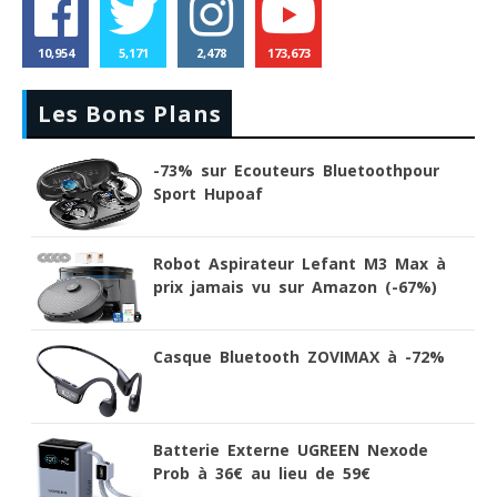
10,954
5,171
2,478
173,673
Les Bons Plans
-73% sur Ecouteurs Bluetoothpour
Sport Hupoaf
Robot Aspirateur Lefant M3 Max à
prix jamais vu sur Amazon (-67%)
Casque Bluetooth ZOVIMAX à -72%
Batterie Externe UGREEN Nexode
Prob à 36€ au lieu de 59€