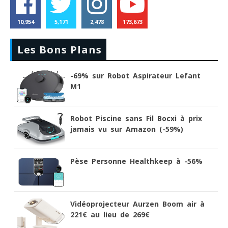
10,954
5,171
2,478
173,673
Les Bons Plans
-69% sur Robot Aspirateur Lefant
M1
Robot Piscine sans Fil Bocxi à prix
jamais vu sur Amazon (-59%)
Pèse Personne Healthkeep à -56%
Vidéoprojecteur Aurzen Boom air à
221€ au lieu de 269€