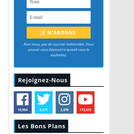
Avec nous, pas de courrier indésirable. Vous
pouvez vous désinscrire quand vous le
souhaitez.
Rejoignez-Nous
10,954
5,171
2,478
173,673
Les Bons Plans