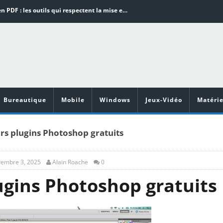
Word en PDF : les outils qui respectent la mise en page
Aspirateurs ECOVACS : Top 9 des meilleurs modèles de la marque
Comment programmer l’arrêt automatique de son pc sous Windows 10 ?
Aspirateurs Xiaomi : Top 11 des meilleurs modèles de la marque
Vidéoprojecteurs Asus : Top 6 des meilleurs modèles de la marque
Bureautique
Mobile
Windows
Jeux-Vidéo
Matérie
urs plugins Photoshop gratuits
embre 3, 2025
Alain Roache
0
ugins Photoshop gratuits