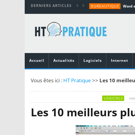
DERNIERS ARTICLES
BUREAUTIQUE
MATÉRIEL
TUTORIALS
MATÉRIEL
MATÉRIEL
Accueil
Actualités
Logiciels
Internet
Vous êtes ici :
HT Pratique
>>
Les 10 meille
nov
LOGICIELS
Les 10 meilleurs pl