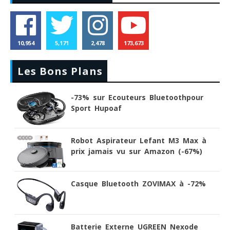
10,954
5,171
2,478
173,673
Les Bons Plans
-73% sur Ecouteurs Bluetoothpour
Sport Hupoaf
Robot Aspirateur Lefant M3 Max à
prix jamais vu sur Amazon (-67%)
Casque Bluetooth ZOVIMAX à -72%
Batterie Externe UGREEN Nexode