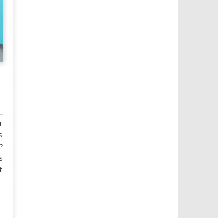
r
s
?
s
t