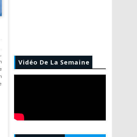
,
Vidéo De La Semaine
n
e
n
e