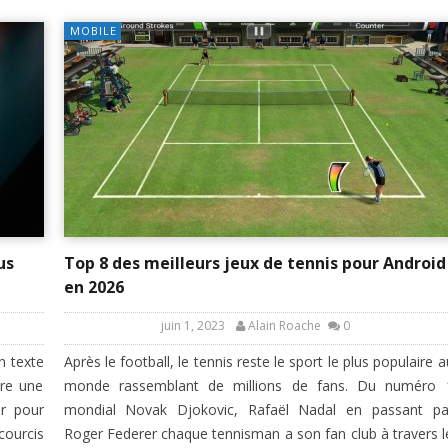
MOBILE
us
Top 8 des meilleurs jeux de tennis pour Android
en 2026
juin 1, 2023
Alain Roache
0
n texte
Après le football, le tennis reste le sport le plus populaire a
ore une
monde rassemblant de millions de fans. Du numéro 
er pour
mondial Novak Djokovic, Rafaël Nadal en passant pa
courcis
Roger Federer chaque tennisman a son fan club à travers l