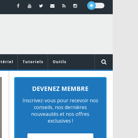
tériel
Tutoriels
Outils
MATÉRIEL
DEVENEZ MEMBRE
Inscrivez-vous pour recevoir nos
conseils, nos dernières
nouveautés et nos offres
exclusives !