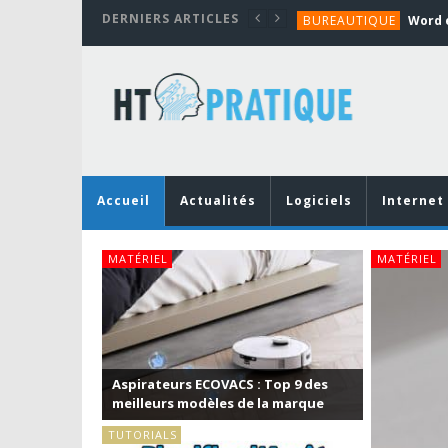
DERNIERS ARTICLES
BUREAUTIQUE
MATÉRIEL
TUTORIALS
MATÉRIEL
MATÉRIEL
BUREAUTIQUE
Accueil
Actualités
Logiciels
Internet
MATÉRIEL
: Top 9 des
 la marque