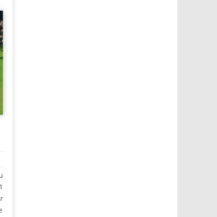
u
1
r
e