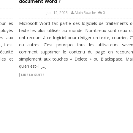
document Word ?
juin 12, 2023
Alain Roache
0
our les
Microsoft Word fait partie des logiciels de traitements d
mployés
texte les plus utilisés au monde. Nombreux sont ceux qu
tés aux
ont recours à ce logiciel pour rédiger un texte, courrier, C
 il est
ou autres. C’est pourquoi tous les utilisateurs saven
curité
comment supprimer le contenu du page en recouran
les et
simplement aux touches « Delete » ou Blackspace. Mai
qu’en est-il […]
LIRE LA SUITE