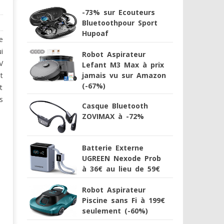
-73% sur Ecouteurs
Bluetoothpour Sport
Hupoaf
e
i
Robot Aspirateur
V
Lefant M3 Max à prix
jamais vu sur Amazon
t
(-67%)
t
s
Casque Bluetooth
ZOVIMAX à -72%
Batterie Externe
UGREEN Nexode Prob
à 36€ au lieu de 59€
Robot Aspirateur
Piscine sans Fi à 199€
seulement (-60%)