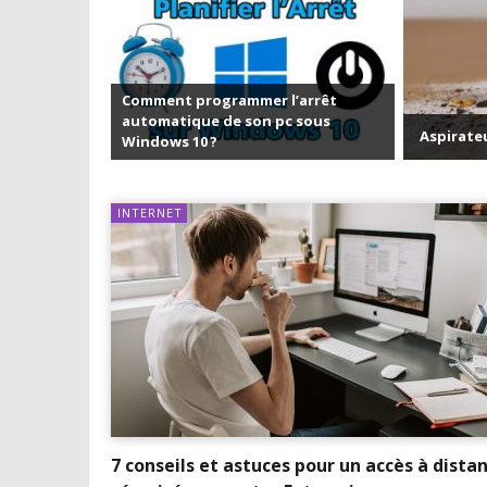
l’arrêt
pc sous
Aspirateurs Xiaomi : Top 11 des meilleurs modè
INTERNET
7 conseils et astuces pour un accès à dista