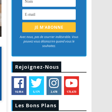
e
Montres Connectées Huawei : Top 11 des meilleurs modèles 
Avec nous, pas de courrier indésirable. Vous
pouvez vous désinscrire quand vous le
souhaitez.
Rejoignez-Nous
10,954
5,171
2,478
173,673
Les Bons Plans