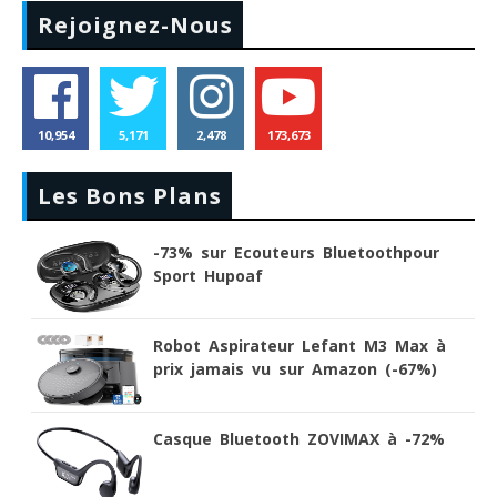
Rejoignez-Nous
10,954
5,171
2,478
173,673
Les Bons Plans
-73% sur Ecouteurs Bluetoothpour
Sport Hupoaf
Robot Aspirateur Lefant M3 Max à
prix jamais vu sur Amazon (-67%)
Casque Bluetooth ZOVIMAX à -72%