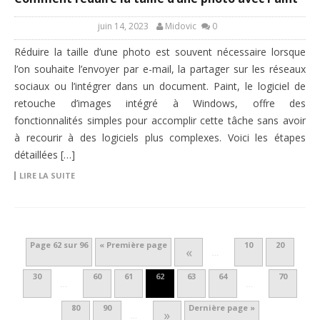
juin 14, 2023
Midovic
0
Réduire la taille d’une photo est souvent nécessaire lorsque
l’on souhaite l’envoyer par e-mail, la partager sur les réseaux
sociaux ou l’intégrer dans un document. Paint, le logiciel de
retouche d’images intégré à Windows, offre des
fonctionnalités simples pour accomplir cette tâche sans avoir
à recourir à des logiciels plus complexes. Voici les étapes
détaillées […]
LIRE LA SUITE
Page 62 sur 96
« Première page
10
20
«
…
30
60
61
62
63
64
70
…
…
80
90
Dernière page »
»
…