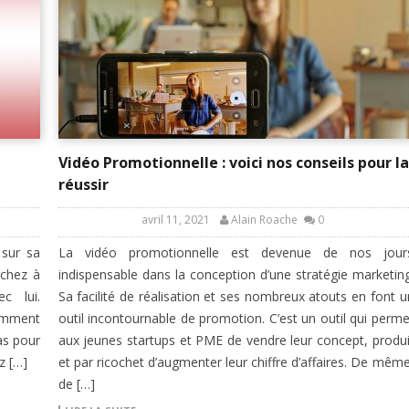
Vidéo Promotionnelle : voici nos conseils pour la
réussir
avril 11, 2021
Alain Roache
0
 sur sa
La vidéo promotionnelle est devenue de nos jour
rchez à
indispensable dans la conception d’une stratégie marketing
c lui.
Sa facilité de réalisation et ses nombreux atouts en font u
omment
outil incontournable de promotion. C’est un outil qui perme
pas pour
aux jeunes startups et PME de vendre leur concept, produi
z […]
et par ricochet d’augmenter leur chiffre d’affaires. De même
de […]