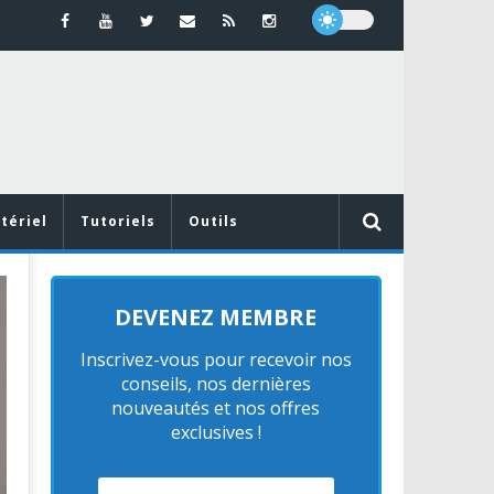
tériel
Tutoriels
Outils
MATÉRIEL
DEVENEZ MEMBRE
Inscrivez-vous pour recevoir nos
conseils, nos dernières
nouveautés et nos offres
des
exclusives !
e