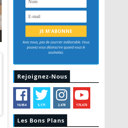
isine
Montres Connectées Huawei : Top 11 des meilleurs modè
Avec nous, pas de courrier indésirable. Vous
pouvez vous désinscrire quand vous le
souhaitez.
Rejoignez-Nous
10,954
5,171
2,478
173,673
Les Bons Plans