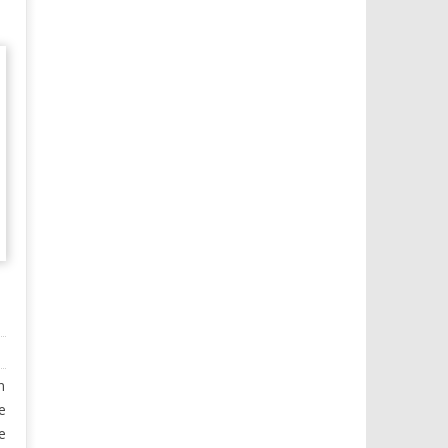
n
e
e