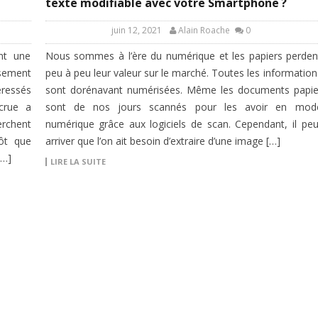
texte modifiable avec votre Smartphone ?
juin 12, 2021
Alain Roache
0
nt une
Nous sommes à l’ère du numérique et les papiers perden
ssement
peu à peu leur valeur sur le marché. Toutes les information
éressés
sont dorénavant numérisées. Même les documents papie
crue a
sont de nos jours scannés pour les avoir en mod
erchent
numérique grâce aux logiciels de scan. Cependant, il peu
tôt que
arriver que l’on ait besoin d’extraire d’une image […]
[…]
LIRE LA SUITE