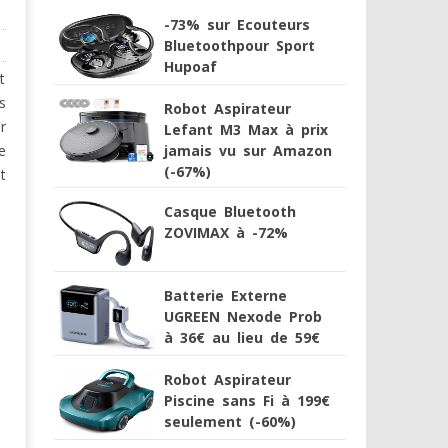
-73% sur Ecouteurs
Bluetoothpour Sport
Hupoaf
t
s
Robot Aspirateur
r
Lefant M3 Max à prix
jamais vu sur Amazon
e
(-67%)
t
Casque Bluetooth
ZOVIMAX à -72%
Batterie Externe
UGREEN Nexode Prob
à 36€ au lieu de 59€
Robot Aspirateur
Piscine sans Fi à 199€
seulement (-60%)