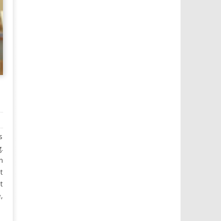
s
.
n
t
t
,