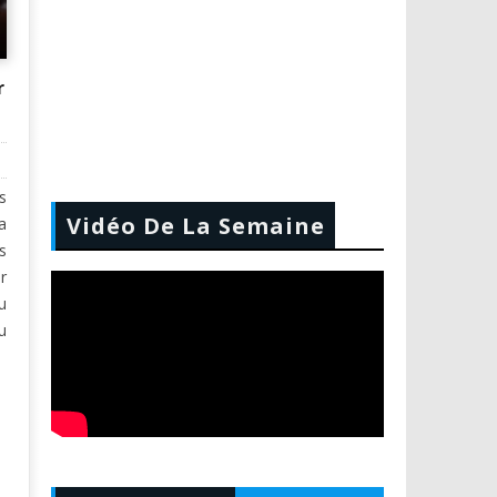
r
s
Vidéo De La Semaine
a
s
r
u
u