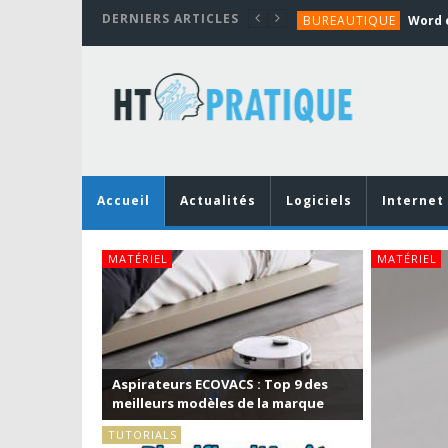
DERNIERS ARTICLES
BUREAUTIQUE
MATÉRIEL
TUTORIALS
MATÉRIEL
MATÉRIEL
BUREAUTIQUE
Accueil
Actualités
Logiciels
Internet
MATÉRIEL
CS : Top 9 des
s de la marque