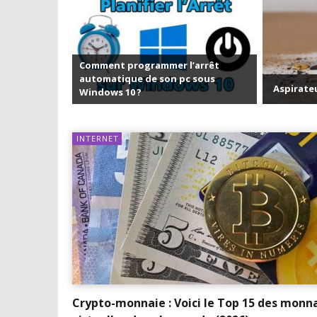
mer l’arrêt
on pc sous
Aspirateurs Xiaomi : Top 11 des meilleurs 
INTERNET
Crypto-monnaie : Voici le Top 15 des monn