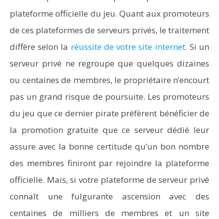
plateforme officielle du jeu. Quant aux promoteurs
de ces plateformes de serveurs privés, le traitement
diffère selon la
réussite de votre site internet
. Si un
serveur privé ne regroupe que quelques dizaines
ou centaines de membres, le propriétaire n’encourt
pas un grand risque de poursuite. Les promoteurs
du jeu que ce dernier pirate préfèrent bénéficier de
la promotion gratuite que ce serveur dédié leur
assure avec la bonne certitude qu’un bon nombre
des membres finiront par rejoindre la plateforme
officielle. Mais, si votre plateforme de serveur privé
connaît une fulgurante ascension avec des
centaines de milliers de membres et un site