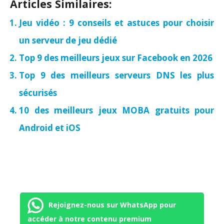
Articles Similaires:
Jeu vidéo : 9 conseils et astuces pour choisir
un serveur de jeu dédié
Top 9 des meilleurs jeux sur Facebook en 2026
Top 9 des meilleurs serveurs DNS les plus
sécurisés
10 des meilleurs jeux MOBA gratuits pour
Android et iOS
Rejoignez-nous sur WhatsApp pour
accéder à notre contenu premium