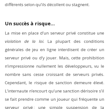
différents selon qu’ils décollent ou stagnent.
Un succès à risque…
La mise en place d’un serveur privé constitue une
violation de la loi.
La plupart des conditions
générales de jeu en ligne interdisent de créer un
serveur privé ou d’y jouer. Mais, cette prohibition
n’impressionne nullement les développeurs, vu le
nombre sans cesse croissant de serveurs privés.
Cependant, le risque de sanction demeure élevé.
L’internaute n’encourt qu’une sanction dérisoire s’il
se fait prendre comme un joueur qui fréquente un
serveur privé : une simple suspension de la