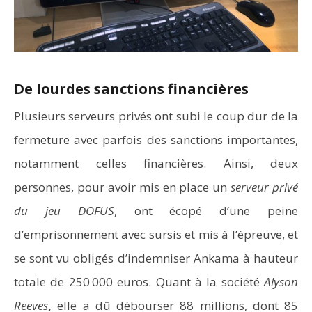
De lourdes sanctions financières
Plusieurs serveurs privés ont subi le coup dur de la
fermeture avec parfois des sanctions importantes,
notamment celles financières. Ainsi, deux
personnes, pour avoir mis en place un
serveur privé
du jeu DOFUS
, ont écopé d’une peine
d’emprisonnement avec sursis et mis à l’épreuve, et
se sont vu obligés d’indemniser Ankama à hauteur
totale de 250 000 euros. Quant à la société
Alyson
Reeves
,
elle a dû débourser 88 millions, dont 85