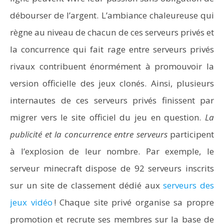
débourser de l’argent. L’ambiance chaleureuse qui
règne au niveau de chacun de ces serveurs privés et
la concurrence qui fait rage entre serveurs privés
rivaux contribuent énormément à promouvoir la
version officielle des jeux clonés. Ainsi, plusieurs
internautes de ces serveurs privés finissent par
migrer vers le site officiel du jeu en question.
La
publicité et la concurrence entre serveurs
participent
à l’explosion de leur nombre. Par exemple, le
serveur minecraft dispose de 92 serveurs inscrits
sur un site de classement dédié aux
serveurs des
jeux vidéo
! Chaque site privé organise sa propre
promotion et recrute ses membres sur la base de