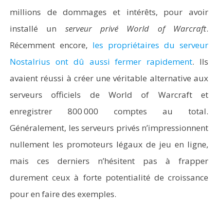
millions de dommages et intérêts, pour avoir
installé un
serveur privé World of Warcraft
.
Récemment encore,
les propriétaires du serveur
Nostalrius ont dû aussi fermer rapidement
. Ils
avaient réussi à créer une véritable alternative aux
serveurs officiels de World of Warcraft et
enregistrer 800 000 comptes au total.
Généralement, les serveurs privés n’impressionnent
nullement les promoteurs légaux de jeu en ligne,
mais ces derniers n’hésitent pas à frapper
durement ceux à forte potentialité de croissance
pour en faire des exemples.