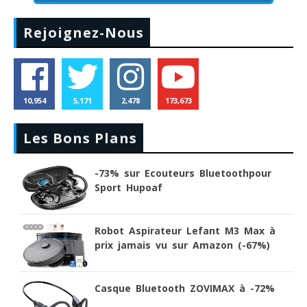
Rejoignez-Nous
10,954
5,171
2,478
173,673
Les Bons Plans
-73% sur Ecouteurs Bluetoothpour
Sport Hupoaf
Robot Aspirateur Lefant M3 Max à
prix jamais vu sur Amazon (-67%)
Casque Bluetooth ZOVIMAX à -72%