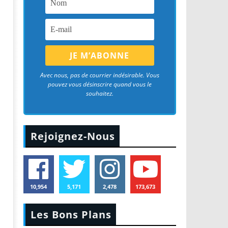
Avec nous, pas de courrier indésirable. Vous
pouvez vous désinscrire quand vous le
souhaitez.
Rejoignez-Nous
10,954
5,171
2,478
173,673
Les Bons Plans