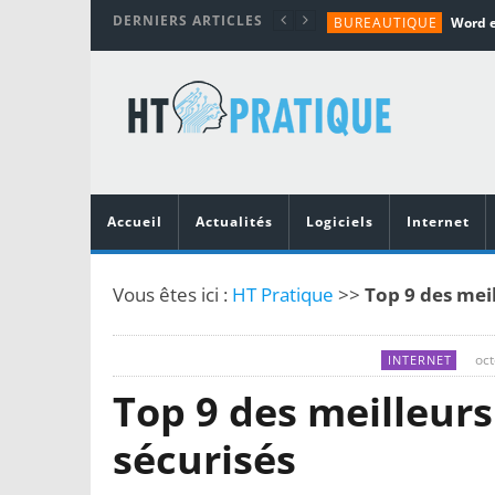
DERNIERS ARTICLES
BUREAUTIQUE
MATÉRIEL
TUTORIALS
MATÉRIEL
MATÉRIEL
Accueil
Actualités
Logiciels
Internet
Vous êtes ici :
HT Pratique
>>
Top 9 des meil
oct
INTERNET
Top 9 des meilleurs
sécurisés