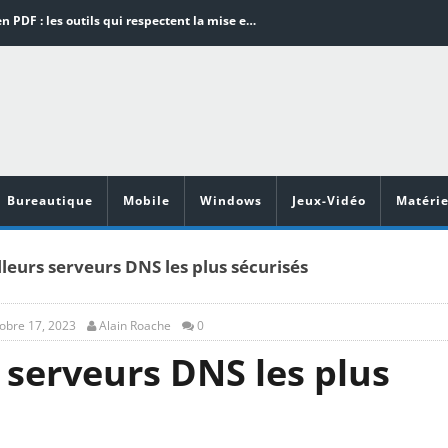
Word en PDF : les outils qui respectent la mise en page
Aspirateurs ECOVACS : Top 9 des meilleurs modèles de la marque
Comment programmer l’arrêt automatique de son pc sous Windows 10 ?
Aspirateurs Xiaomi : Top 11 des meilleurs modèles de la marque
Vidéoprojecteurs Asus : Top 6 des meilleurs modèles de la marque
Bureautique
Mobile
Windows
Jeux-Vidéo
Matérie
leurs serveurs DNS les plus sécurisés
obre 17, 2023
Alain Roache
0
 serveurs DNS les plus