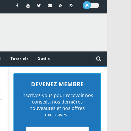
l
Tutoriels
Outils
DEVENEZ MEMBRE
Inscrivez-vous pour recevoir nos
conseils, nos dernières
nouveautés et nos offres
exclusives !