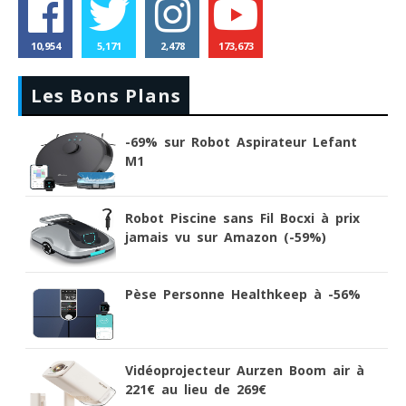
10,954
5,171
2,478
173,673
Les Bons Plans
-69% sur Robot Aspirateur Lefant
M1
Robot Piscine sans Fil Bocxi à prix
jamais vu sur Amazon (-59%)
Pèse Personne Healthkeep à -56%
Vidéoprojecteur Aurzen Boom air à
221€ au lieu de 269€