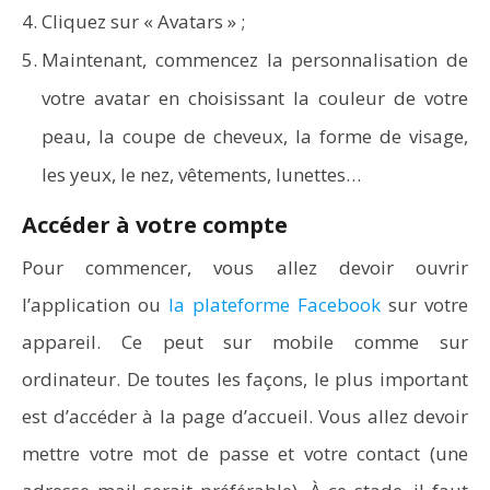
Cliquez sur « Avatars » ;
Maintenant, commencez la personnalisation de
Word en PDF : les outils qui respectent la mise en
page
votre avatar en choisissant la couleur de votre
peau, la coupe de cheveux, la forme de visage,
les yeux, le nez, vêtements, lunettes…
Accéder à votre compte
Pour commencer, vous allez devoir ouvrir
l’application ou
la plateforme Facebook
sur votre
appareil. Ce peut sur mobile comme sur
ordinateur. De toutes les façons, le plus important
est d’accéder à la page d’accueil. Vous allez devoir
mettre votre mot de passe et votre contact (une
Aspirateurs ECOVACS : Top 9 des meilleurs modèles de
la marque