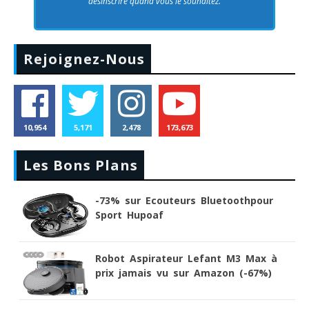
désinscrire quand vous le souhaitez.
Rejoignez-Nous
10,954
5,171
2,478
173,673
Les Bons Plans
-73% sur Ecouteurs Bluetoothpour
Sport Hupoaf
Robot Aspirateur Lefant M3 Max à
prix jamais vu sur Amazon (-67%)