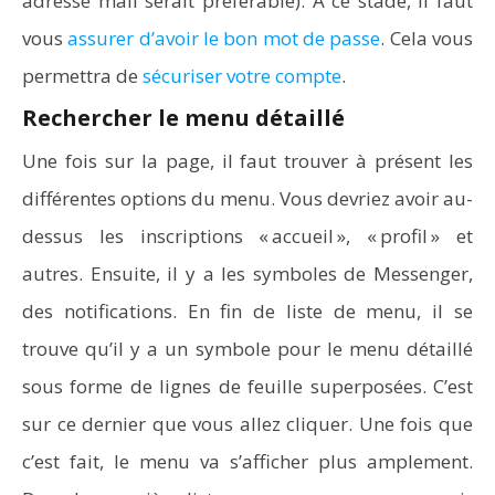
adresse mail serait préférable). À ce stade, il faut
vous
assurer d’avoir le bon mot de passe
. Cela vous
permettra de
sécuriser votre compte
.
Rechercher le menu détaillé
Une fois sur la page, il faut trouver à présent les
différentes options du menu. Vous devriez avoir au-
dessus les inscriptions « accueil », « profil » et
autres. Ensuite, il y a les symboles de Messenger,
des notifications. En fin de liste de menu, il se
trouve qu’il y a un symbole pour le menu détaillé
Comment programmer l’arrêt automatique de son pc
sous forme de lignes de feuille superposées. C’est
sous Windows 10 ?
sur ce dernier que vous allez cliquer. Une fois que
c’est fait, le menu va s’afficher plus amplement.