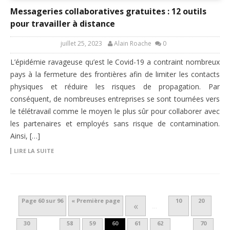
Messageries collaboratives gratuites : 12 outils
pour travailler à distance
juillet 25, 2023
Alain Roache
0
L’épidémie ravageuse qu’est le Covid-19 a contraint nombreux
pays à la fermeture des frontières afin de limiter les contacts
physiques et réduire les risques de propagation. Par
conséquent, de nombreuses entreprises se sont tournées vers
le télétravail comme le moyen le plus sûr pour collaborer avec
les partenaires et employés sans risque de contamination.
Ainsi, […]
LIRE LA SUITE
Page 60 sur 96
« Première page
10
20
«
…
30
58
59
60
61
62
70
…
…