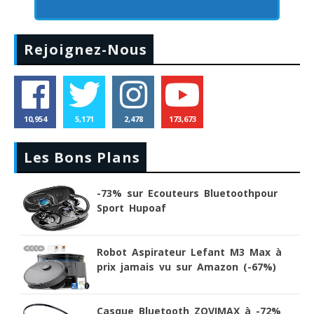
Rejoignez-Nous
10,954
5,171
2,478
173,673
Les Bons Plans
-73% sur Ecouteurs Bluetoothpour
Sport Hupoaf
Robot Aspirateur Lefant M3 Max à
prix jamais vu sur Amazon (-67%)
Casque Bluetooth ZOVIMAX à -72%