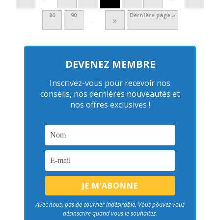
80
90
Dernière page »
»
…
DEVENEZ MEMBRE
Inscrivez-vous pour recevoir nos
conseils, nos dernières nouveautés et
nos offres exclusives !
Avec nous, pas de courrier indésirable. Vous pouvez vous
désinscrire quand vous le souhaitez.