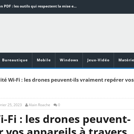
Word en PDF : les outils qui respectent la mise en page
Aspirateurs ECOVACS : Top 9 des meilleurs modèles de la marque
Comment programmer l’arrêt automatique de son pc sous Windows 10 ?
Aspirateurs Xiaomi : Top 11 des meilleurs modèles de la marque
Vidéoprojecteurs Asus : Top 6 des meilleurs modèles de la marque
Bureautique
Mobile
Windows
Jeux-Vidéo
Matérie
rité Wi-Fi : les drones peuvent-ils vraiment repérer vos
vrier 25, 2023
Alain Roache
0
i-Fi : les drones peuvent-
r vos appareils à travers