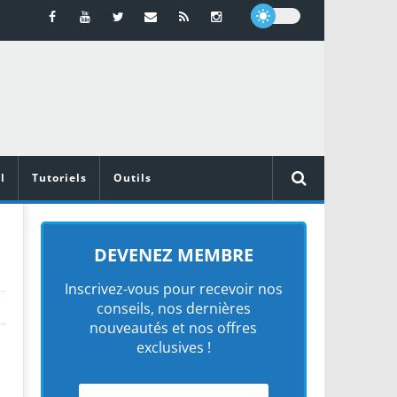
l
Tutoriels
Outils
DEVENEZ MEMBRE
Inscrivez-vous pour recevoir nos
conseils, nos dernières
nouveautés et nos offres
exclusives !