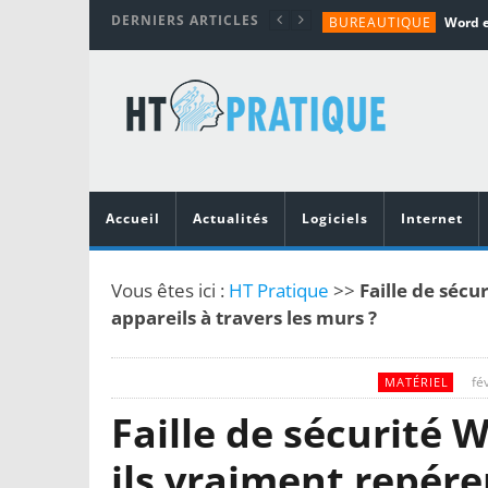
DERNIERS ARTICLES
BUREAUTIQUE
MATÉRIEL
TUTORIALS
MATÉRIEL
MATÉRIEL
Accueil
Actualités
Logiciels
Internet
Vous êtes ici :
HT Pratique
>>
Faille de sécu
appareils à travers les murs ?
fé
MATÉRIEL
Faille de sécurité W
ils vraiment repére