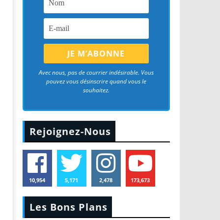
Avec nous, pas de courrier indésirable. Vous
pouvez vous désinscrire quand vous le
souhaitez.
Rejoignez-Nous
10,954
5,171
2,478
173,673
Les Bons Plans