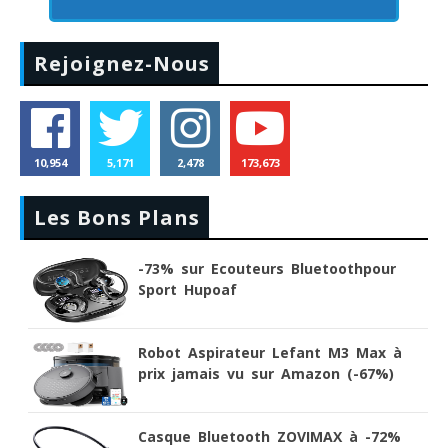
Rejoignez-Nous
10,954
5,171
2,478
173,673
Les Bons Plans
-73% sur Ecouteurs Bluetoothpour
Sport Hupoaf
Robot Aspirateur Lefant M3 Max à
prix jamais vu sur Amazon (-67%)
Casque Bluetooth ZOVIMAX à -72%