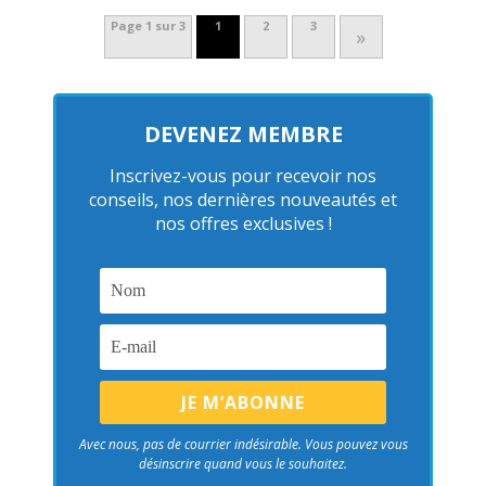
Page 1 sur 3
1
2
3
»
DEVENEZ MEMBRE
Inscrivez-vous pour recevoir nos
conseils, nos dernières nouveautés et
nos offres exclusives !
Avec nous, pas de courrier indésirable. Vous pouvez vous
désinscrire quand vous le souhaitez.