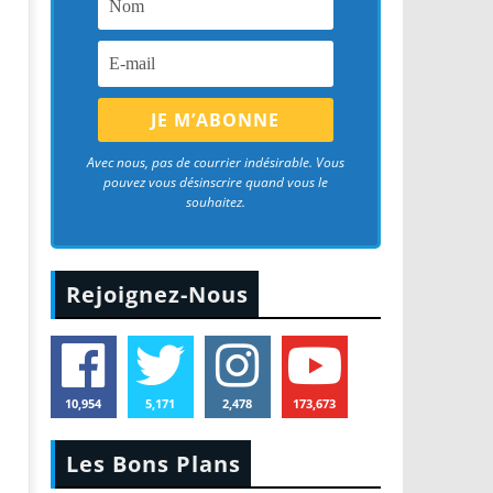
Avec nous, pas de courrier indésirable. Vous
pouvez vous désinscrire quand vous le
souhaitez.
Rejoignez-Nous
10,954
5,171
2,478
173,673
Les Bons Plans