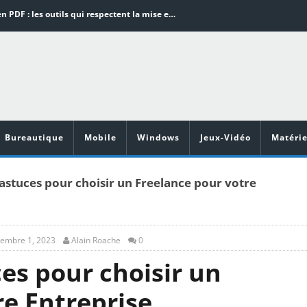
Word en PDF : les outils qui respectent la mise en page
Aspirateurs ECOVACS : Top 9 des meilleurs modèles de la marque
Comment programmer l’arrêt automatique de son pc sous Windows 10 ?
Aspirateurs Xiaomi : Top 11 des meilleurs modèles de la marque
Vidéoprojecteurs Asus : Top 6 des meilleurs modèles de la marque
Bureautique
Mobile
Windows
Jeux-Vidéo
Matérie
 astuces pour choisir un Freelance pour votre
tembre 1, 2023
Alain Roache
0
ces pour choisir un
re Entreprise