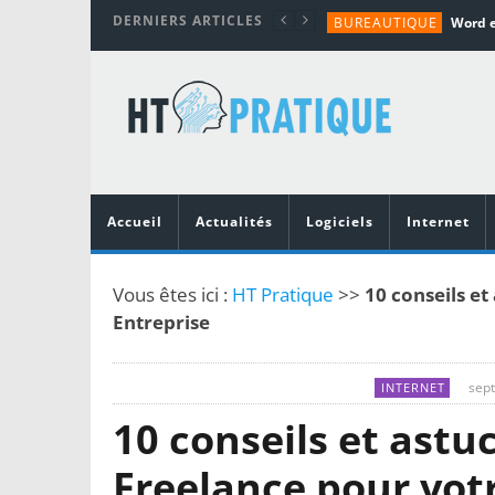
DERNIERS ARTICLES
BUREAUTIQUE
MATÉRIEL
TUTORIALS
MATÉRIEL
MATÉRIEL
Accueil
Actualités
Logiciels
Internet
Vous êtes ici :
HT Pratique
>>
10 conseils et
Entreprise
sep
INTERNET
10 conseils et astu
Freelance pour vot