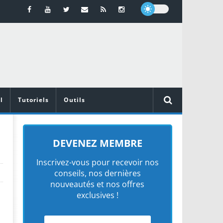
l
Tutoriels
Outils
DEVENEZ MEMBRE
Inscrivez-vous pour recevoir nos
conseils, nos dernières
nouveautés et nos offres
exclusives !