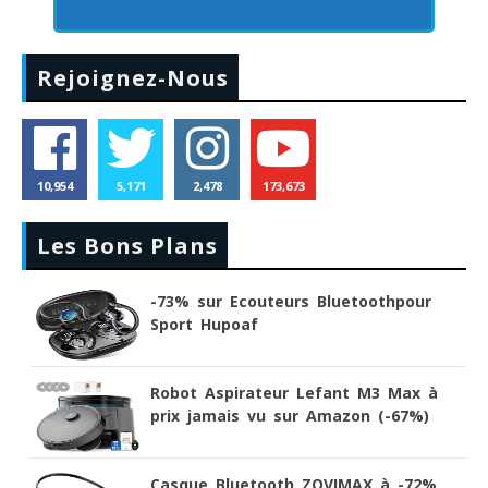
Rejoignez-Nous
10,954
5,171
2,478
173,673
Les Bons Plans
-73% sur Ecouteurs Bluetoothpour
Sport Hupoaf
Robot Aspirateur Lefant M3 Max à
prix jamais vu sur Amazon (-67%)
Casque Bluetooth ZOVIMAX à -72%