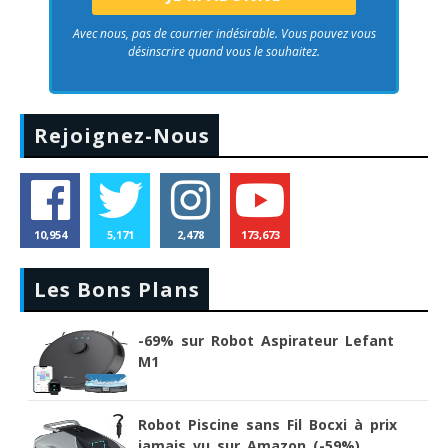
Avec nous, pas de courrier indésirable. Vous pouvez vous
désinscrire quand vous le souhaitez.
Rejoignez-Nous
10,954
5,171
2,478
173,673
Les Bons Plans
-69% sur Robot Aspirateur Lefant
M1
Robot Piscine sans Fil Bocxi à prix
jamais vu sur Amazon (-59%)