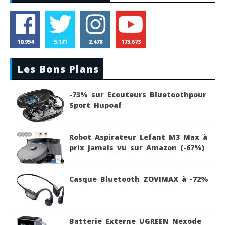
10,954
5,171
2,478
173,673
Les Bons Plans
-73% sur Ecouteurs Bluetoothpour
Sport Hupoaf
Robot Aspirateur Lefant M3 Max à
prix jamais vu sur Amazon (-67%)
Casque Bluetooth ZOVIMAX à -72%
Batterie Externe UGREEN Nexode