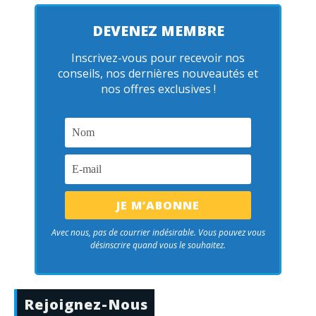
DEVENEZ MEMBRE
Inscrivez-vous pour recevoir nos
conseils, nos dernières nouveautés et
nos offres exclusives !
Avec nous, pas de courrier indésirable. Vous pouvez vous
désinscrire quand vous le souhaitez.
Rejoignez-Nous