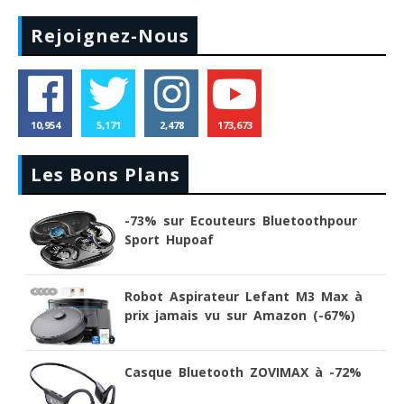
Rejoignez-Nous
10,954
5,171
2,478
173,673
Les Bons Plans
-73% sur Ecouteurs Bluetoothpour
Sport Hupoaf
Robot Aspirateur Lefant M3 Max à
prix jamais vu sur Amazon (-67%)
Casque Bluetooth ZOVIMAX à -72%