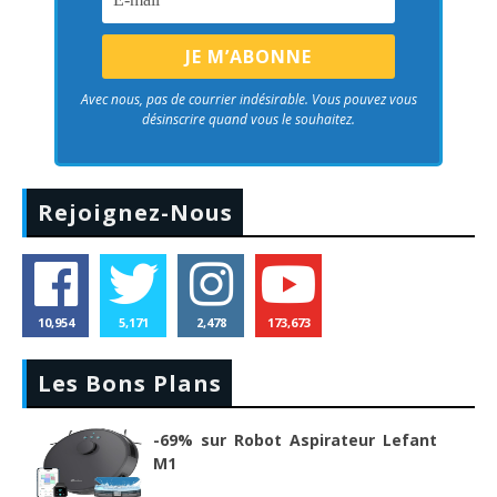
Avec nous, pas de courrier indésirable. Vous pouvez vous
désinscrire quand vous le souhaitez.
Rejoignez-Nous
10,954
5,171
2,478
173,673
Les Bons Plans
-69% sur Robot Aspirateur Lefant
M1