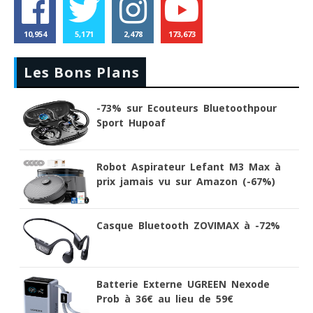
10,954
5,171
2,478
173,673
Les Bons Plans
-73% sur Ecouteurs Bluetoothpour
Sport Hupoaf
Robot Aspirateur Lefant M3 Max à
prix jamais vu sur Amazon (-67%)
Casque Bluetooth ZOVIMAX à -72%
Batterie Externe UGREEN Nexode
Prob à 36€ au lieu de 59€