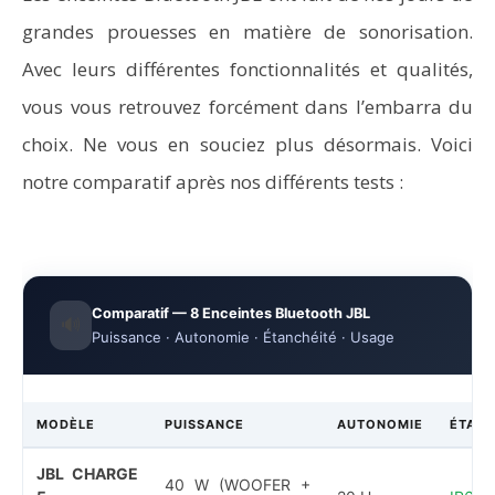
grandes prouesses en matière de sonorisation.
Avec leurs différentes fonctionnalités et qualités,
vous vous retrouvez forcément dans l’embarra du
choix. Ne vous en souciez plus désormais. Voici
notre comparatif après nos différents tests :
Comparatif — 8 Enceintes Bluetooth JBL
🔊
Puissance · Autonomie · Étanchéité · Usage
MODÈLE
PUISSANCE
AUTONOMIE
ÉTANC
JBL CHARGE
40 W (WOOFER +