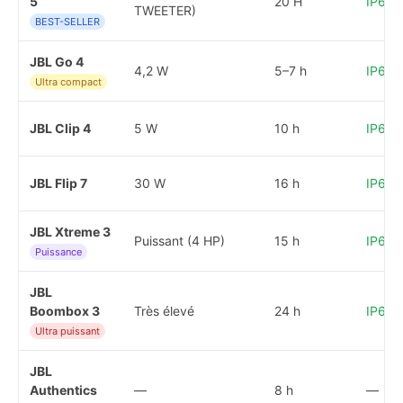
5
20 H
IP67 
TWEETER)
BEST-SELLER
JBL Go 4
4,2 W
5–7 h
IP67 
Ultra compact
JBL Clip 4
5 W
10 h
IP67 
JBL Flip 7
30 W
16 h
IP67 
JBL Xtreme 3
Puissant (4 HP)
15 h
IP67 
Puissance
JBL
Boombox 3
Très élevé
24 h
IP67 
Ultra puissant
JBL
Authentics
—
8 h
—