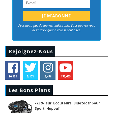
Avec nous, pas de courrier indésirable. Vous pouvez vous
désinscrire quand vous le souhaitez.
Rejoignez-Nous
10,954
5,171
2,478
173,673
Les Bons Plans
-73% sur Ecouteurs Bluetoothpour
Sport Hupoaf