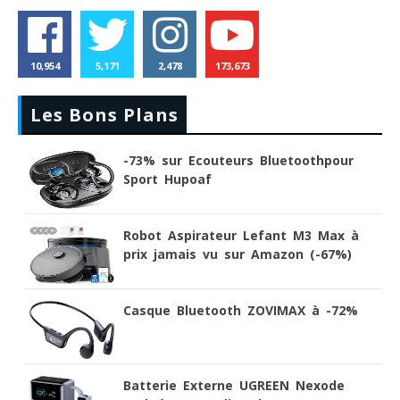
10,954
5,171
2,478
173,673
Les Bons Plans
-73% sur Ecouteurs Bluetoothpour
Sport Hupoaf
Robot Aspirateur Lefant M3 Max à
prix jamais vu sur Amazon (-67%)
Casque Bluetooth ZOVIMAX à -72%
Batterie Externe UGREEN Nexode