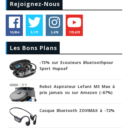
Rejoignez-Nous
10,954
5,171
2,478
173,673
Les Bons Plans
-73% sur Ecouteurs Bluetoothpour
Sport Hupoaf
Robot Aspirateur Lefant M3 Max à
prix jamais vu sur Amazon (-67%)
Casque Bluetooth ZOVIMAX à -72%