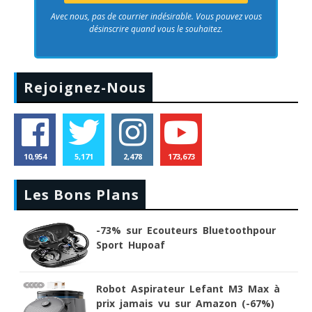
Avec nous, pas de courrier indésirable. Vous pouvez vous
désinscrire quand vous le souhaitez.
Rejoignez-Nous
10,954
5,171
2,478
173,673
Les Bons Plans
-73% sur Ecouteurs Bluetoothpour
Sport Hupoaf
Robot Aspirateur Lefant M3 Max à
prix jamais vu sur Amazon (-67%)