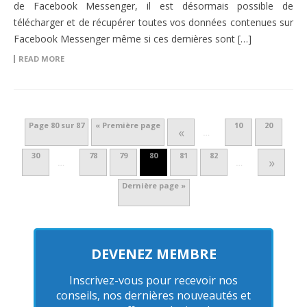
de Facebook Messenger, il est désormais possible de
télécharger et de récupérer toutes vos données contenues sur
Facebook Messenger même si ces dernières sont […]
READ MORE
Page 80 sur 87
« Première page
10
20
«
…
30
78
79
80
81
82
»
…
…
Dernière page »
DEVENEZ MEMBRE
Inscrivez-vous pour recevoir nos
conseils, nos dernières nouveautés et