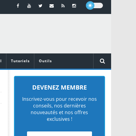
l
Tutoriels
Outils
DEVENEZ MEMBRE
Inscrivez-vous pour recevoir nos
conseils, nos dernières
nouveautés et nos offres
exclusives !