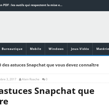
Word en PDF : les outils qui respectent la mise en page
Aspirateurs ECOVACS : Top 9 des meilleurs modèles de la marque
Comment programmer l’arrêt automatique de son pc sous Windows 10 ?
Aspirateurs Xiaomi : Top 11 des meilleurs modèles de la marque
Vidéoprojecteurs Asus : Top 6 des meilleurs modèles de la marque
Bureautique
Mobile
Windows
Jeux-Vidéo
Matérie
10 des astuces Snapchat que vous devez connaître
obre 3, 2017
Alain Roache
0
s astuces Snapchat que
re