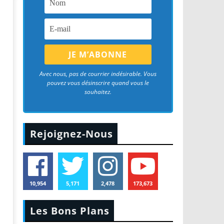
Avec nous, pas de courrier indésirable. Vous
pouvez vous désinscrire quand vous le
souhaitez.
Rejoignez-Nous
10,954
5,171
2,478
173,673
Les Bons Plans