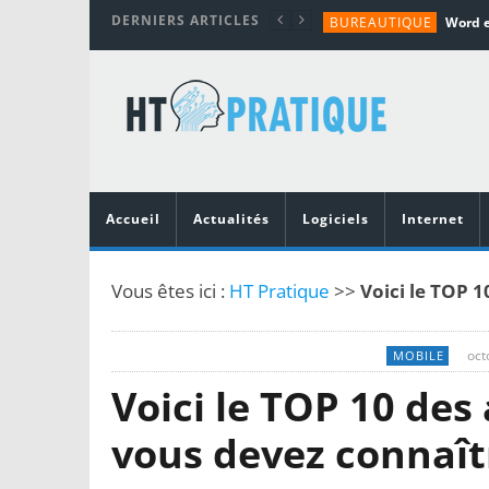
DERNIERS ARTICLES
BUREAUTIQUE
MATÉRIEL
TUTORIALS
MATÉRIEL
MATÉRIEL
Accueil
Actualités
Logiciels
Internet
Vous êtes ici :
HT Pratique
>>
Voici le TOP 
oct
MOBILE
Voici le TOP 10 de
vous devez connaît