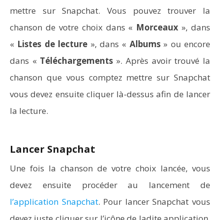
mettre sur Snapchat. Vous pouvez trouver la
chanson de votre choix dans «
Morceaux
», dans
«
Listes de lecture
», dans «
Albums
» ou encore
dans «
Téléchargements
». Après avoir trouvé la
chanson que vous comptez mettre sur Snapchat
vous devez ensuite cliquer là-dessus afin de lancer
la lecture.
Vidéoprojecteurs Asus : Top 6 des meilleurs modèles
de la marque
Lancer Snapchat
Une fois la chanson de votre choix lancée, vous
devez ensuite procéder au lancement de
l’application Snapchat
. Pour lancer Snapchat vous
devez juste cliquer sur l’icône de ladite application.