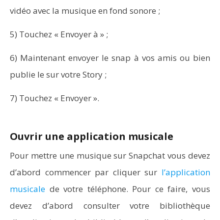
vidéo avec la musique en fond sonore ;
5) Touchez « Envoyer à » ;
6) Maintenant envoyer le snap à vos amis ou bien
publie le sur votre Story ;
Word en PDF : les outils qui respectent la mise en
page
7) Touchez « Envoyer ».
Ouvrir une application musicale
Pour mettre une musique sur Snapchat vous devez
d’abord commencer par cliquer sur
l’application
musicale
de votre téléphone. Pour ce faire, vous
devez d’abord consulter votre bibliothèque