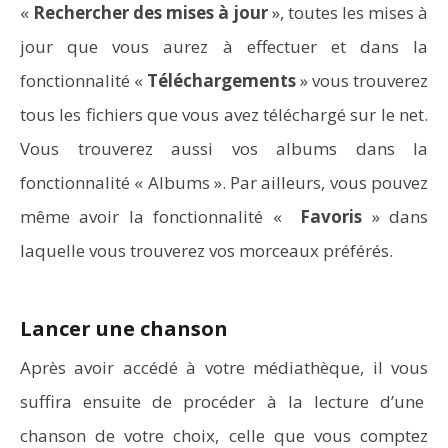
Comment programmer l’arrêt automatique de son pc
«
Rechercher des mises à jour
», toutes les mises à
sous Windows 10 ?
jour que vous aurez à effectuer et dans la
fonctionnalité «
Téléchargements
» vous trouverez
tous les fichiers que vous avez téléchargé sur le net.
Vous trouverez aussi vos albums dans la
fonctionnalité « Albums ». Par ailleurs, vous pouvez
même avoir la fonctionnalité «
Favoris
» dans
laquelle vous trouverez vos morceaux préférés.
Lancer une chanson
Aspirateurs Xiaomi : Top 11 des meilleurs modèles de
Après avoir accédé à votre médiathèque, il vous
la marque
suffira ensuite de procéder à la lecture d’une
chanson de votre choix, celle que vous comptez