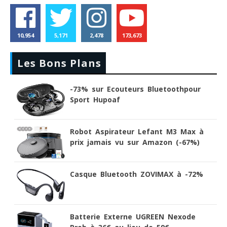
10,954
5,171
2,478
173,673
Les Bons Plans
-73% sur Ecouteurs Bluetoothpour
Sport Hupoaf
Robot Aspirateur Lefant M3 Max à
prix jamais vu sur Amazon (-67%)
Casque Bluetooth ZOVIMAX à -72%
Batterie Externe UGREEN Nexode