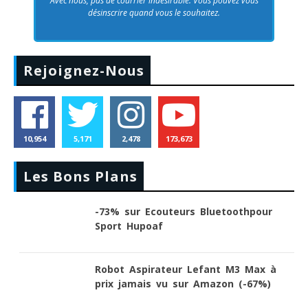
Avec nous, pas de courrier indésirable. Vous pouvez vous
désinscrire quand vous le souhaitez.
Rejoignez-Nous
10,954
5,171
2,478
173,673
Les Bons Plans
-73% sur Ecouteurs Bluetoothpour
Sport Hupoaf
Robot Aspirateur Lefant M3 Max à
prix jamais vu sur Amazon (-67%)