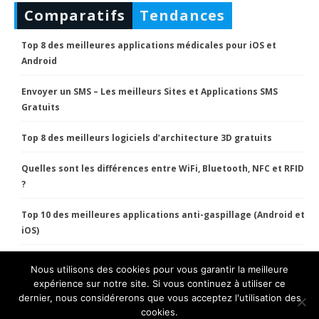
Comparatifs
Tendances
Top 8 des meilleures applications médicales pour iOS et
Android
Envoyer un SMS – Les meilleurs Sites et Applications SMS
Gratuits
Top 8 des meilleurs logiciels d’architecture 3D gratuits
Quelles sont les différences entre WiFi, Bluetooth, NFC et RFID
?
Top 10 des meilleures applications anti-gaspillage (Android et
iOS)
Nous utilisons des cookies pour vous garantir la meilleure
HT Pratique Copyright 2022 Tous droits réservés.
expérience sur notre site. Si vous continuez à utiliser ce
dernier, nous considérerons que vous acceptez l'utilisation des
Conditions générales
Privacy Policy
cookies.