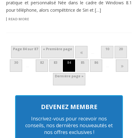
pratique et personnalisé Née dans le cadre de Windows 8.1
pour téléphone, alors compétitrice de Siri et […]
READ MORE
Page 84 sur 87
« Première page
10
20
«
…
30
82
83
84
85
86
»
…
…
Dernière page »
DEVENEZ MEMBRE
Inscrivez-vous pour recevoir nos
conseils, nos dernières nouveautés et
nos offres exclusives !