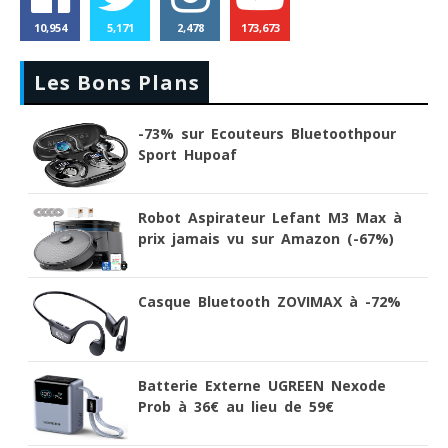
10,954
5,171
2,478
173,673
Les Bons Plans
-73% sur Ecouteurs Bluetoothpour
Sport Hupoaf
Robot Aspirateur Lefant M3 Max à
prix jamais vu sur Amazon (-67%)
Casque Bluetooth ZOVIMAX à -72%
Batterie Externe UGREEN Nexode
Prob à 36€ au lieu de 59€