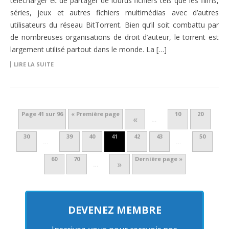
télécharger et de partager de lourds fichiers tels que les films,
séries, jeux et autres fichiers multimédias avec d’autres
utilisateurs du réseau BitTorrent. Bien qu’il soit combattu par
de nombreuses organisations de droit d’auteur, le torrent est
largement utilisé partout dans le monde. La […]
LIRE LA SUITE
Page 41 sur 96
« Première page
10
20
«
…
30
39
40
41
42
43
50
…
…
60
70
Dernière page »
»
…
DEVENEZ MEMBRE