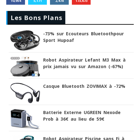
10,954
5,171
2,478
173,673
Les Bons Plans
-73% sur Ecouteurs Bluetoothpour
Sport Hupoaf
Robot Aspirateur Lefant M3 Max à
prix jamais vu sur Amazon (-67%)
Casque Bluetooth ZOVIMAX à -72%
Batterie Externe UGREEN Nexode
Prob à 36€ au lieu de 59€
Robot Aspirateur Piscine sans Fi à