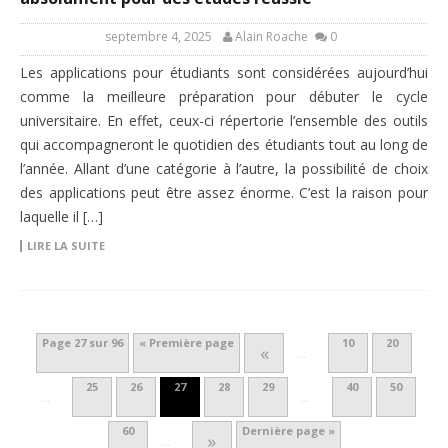
septembre 4, 2025
Alain Roache
0
Les applications pour étudiants sont considérées aujourd’hui
comme la meilleure préparation pour débuter le cycle
universitaire. En effet, ceux-ci répertorie l’ensemble des outils
qui accompagneront le quotidien des étudiants tout au long de
l’année. Allant d’une catégorie à l’autre, la possibilité de choix
des applications peut être assez énorme. C’est la raison pour
laquelle il […]
LIRE LA SUITE
Page 27 sur 96
« Première page
10
20
«
…
25
26
27
28
29
40
50
…
…
60
Dernière page »
»
…