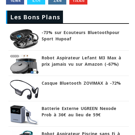
10,954
5,171
2,478
173,673
Les Bons Plans
-73% sur Ecouteurs Bluetoothpour
Sport Hupoaf
Robot Aspirateur Lefant M3 Max à
prix jamais vu sur Amazon (-67%)
Casque Bluetooth ZOVIMAX à -72%
Batterie Externe UGREEN Nexode
Prob à 36€ au lieu de 59€
Robot Aspirateur Piscine sans Fi à