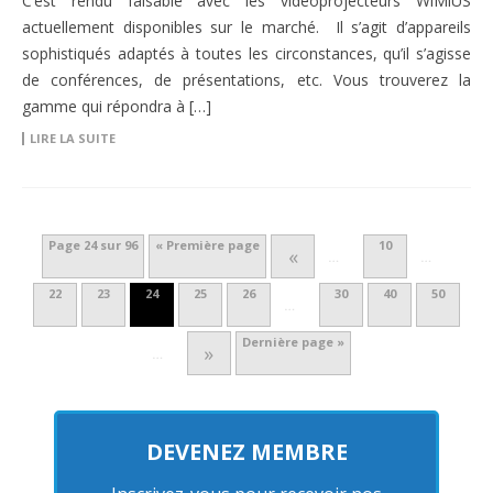
C’est rendu faisable avec les vidéoprojecteurs WiMiUS
actuellement disponibles sur le marché. Il s’agit d’appareils
sophistiqués adaptés à toutes les circonstances, qu’il s’agisse
de conférences, de présentations, etc. Vous trouverez la
gamme qui répondra à […]
LIRE LA SUITE
Page 24 sur 96
« Première page
10
«
…
…
22
23
24
25
26
30
40
50
…
Dernière page »
»
…
DEVENEZ MEMBRE