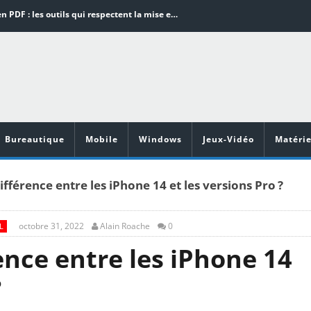
Word en PDF : les outils qui respectent la mise en page
Aspirateurs ECOVACS : Top 9 des meilleurs modèles de la marque
Comment programmer l’arrêt automatique de son pc sous Windows 10 ?
Aspirateurs Xiaomi : Top 11 des meilleurs modèles de la marque
Vidéoprojecteurs Asus : Top 6 des meilleurs modèles de la marque
Bureautique
Mobile
Windows
Jeux-Vidéo
Matérie
différence entre les iPhone 14 et les versions Pro ?
octobre 31, 2022
Alain Roache
0
L
rence entre les iPhone 14
?