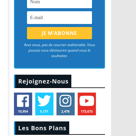
Avec nous, pas de courrier indésirable. Vous
pouvez vous désinscrire quand vous le
souhaitez.
Rejoignez-Nous
10,954
5,171
2,478
173,673
Les Bons Plans