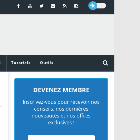
l
Tutoriels
Outils
DEVENEZ MEMBRE
Inscrivez-vous pour recevoir nos
conseils, nos dernières
nouveautés et nos offres
exclusives !