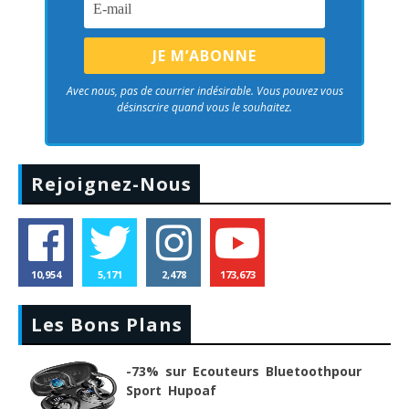
Avec nous, pas de courrier indésirable. Vous pouvez vous
désinscrire quand vous le souhaitez.
Rejoignez-Nous
10,954
5,171
2,478
173,673
Les Bons Plans
-73% sur Ecouteurs Bluetoothpour
Sport Hupoaf