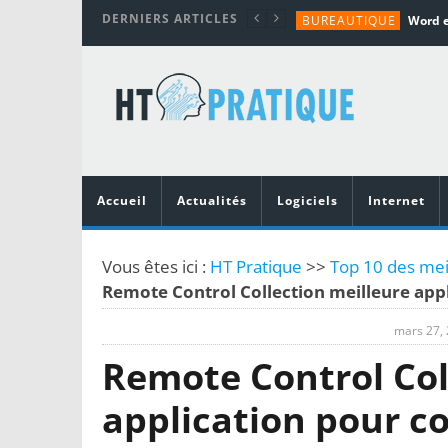
DERNIERS ARTICLES
BUREAUTIQUE
MATÉRIEL
TUTORIALS
MATÉRIEL
MATÉRIEL
Accueil
Actualités
Logiciels
Internet
Vous êtes ici :
HT Pratique
>>
Top 10 des meil
Remote Control Collection meilleure appl
mars 27,
Remote Control Col
application pour co