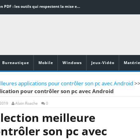
Word en PDF : les outils qui respectent la mise en page
Aspirateurs ECOVACS : Top 9 des meilleurs modèles de la marque
Comment programmer l’arrêt automatique de son pc sous Windows 10 ?
Aspirateurs Xiaomi : Top 11 des meilleurs modèles de la marque
Vidéoprojecteurs Asus : Top 6 des meilleurs modèles de la marque
Bureautique
Mobile
Windows
Jeux-Vidéo
Matérie
leures applications pour contrôler son pc avec Android
>
ication pour contrôler son pc avec Android
 2019
Alain Roache
0
lection meilleure
ntrôler son pc avec