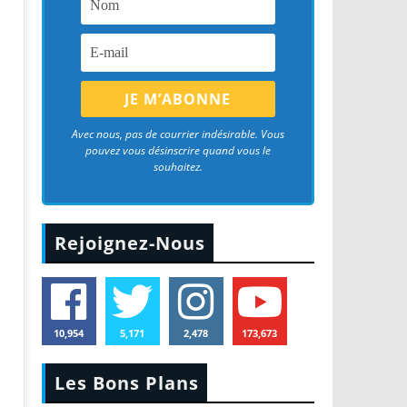
Avec nous, pas de courrier indésirable. Vous
pouvez vous désinscrire quand vous le
souhaitez.
Rejoignez-Nous
10,954
5,171
2,478
173,673
Les Bons Plans