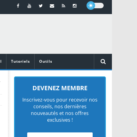
l
Tutoriels
Outils
>
DEVENEZ MEMBRE
Inscrivez-vous pour recevoir nos
conseils, nos dernières
nouveautés et nos offres
exclusives !