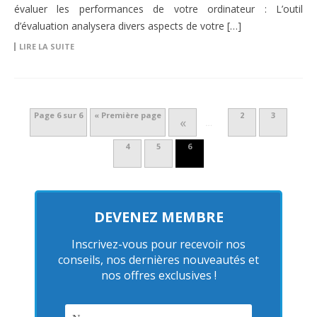
évaluer les performances de votre ordinateur : L’outil
d’évaluation analysera divers aspects de votre […]
LIRE LA SUITE
Page 6 sur 6
« Première page
2
3
«
…
4
5
6
DEVENEZ MEMBRE
Inscrivez-vous pour recevoir nos
conseils, nos dernières nouveautés et
nos offres exclusives !