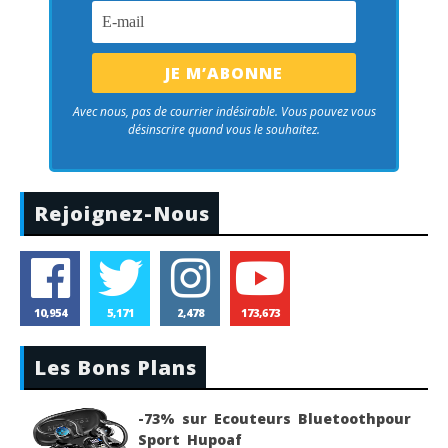
Avec nous, pas de courrier indésirable. Vous pouvez vous
désinscrire quand vous le souhaitez.
Rejoignez-Nous
10,954
5,171
2,478
173,673
Les Bons Plans
-73% sur Ecouteurs Bluetoothpour
Sport Hupoaf