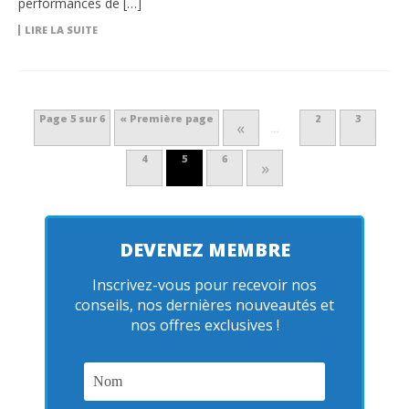
performances de […]
LIRE LA SUITE
Page 5 sur 6
« Première page
2
3
«
…
4
5
6
»
DEVENEZ MEMBRE
Inscrivez-vous pour recevoir nos
conseils, nos dernières nouveautés et
nos offres exclusives !