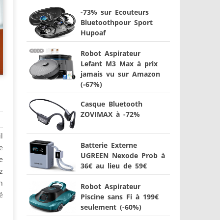
-73% sur Ecouteurs
Bluetoothpour Sport
Hupoaf
Robot Aspirateur
Lefant M3 Max à prix
jamais vu sur Amazon
(-67%)
Casque Bluetooth
ZOVIMAX à -72%
l
Batterie Externe
e
UGREEN Nexode Prob à
e
36€ au lieu de 59€
z
n
Robot Aspirateur
é
Piscine sans Fi à 199€
seulement (-60%)