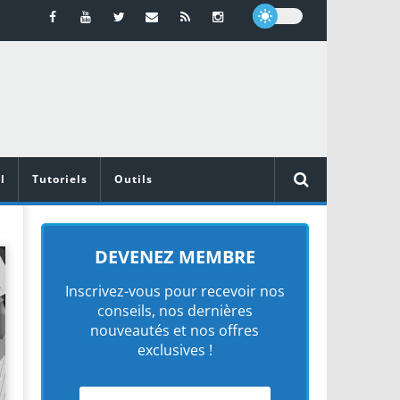
l
Tutoriels
Outils
DEVENEZ MEMBRE
Inscrivez-vous pour recevoir nos
conseils, nos dernières
nouveautés et nos offres
exclusives !