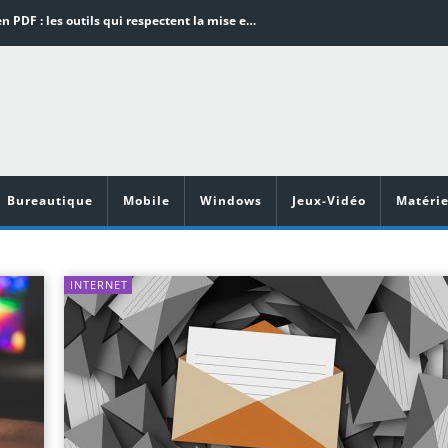
Word en PDF : les outils qui respectent la mise en page
Aspirateurs ECOVACS : Top 9 des meilleurs modèles de la marque
Comment programmer l’arrêt automatique de son pc sous Windows 10 ?
Aspirateurs Xiaomi : Top 11 des meilleurs modèles de la marque
Vidéoprojecteurs Asus : Top 6 des meilleurs modèles de la marque
Bureautique
Mobile
Windows
Jeux-Vidéo
Matérie
INTERNET