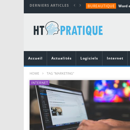
DERNIERS ARTICLES
BUREAUTIQUE
MATÉRIEL
TUTORIALS
MATÉRIEL
MATÉRIEL
Accueil
Actualités
Logiciels
Internet
HOME
TAG "MARKETING"
INTERNET