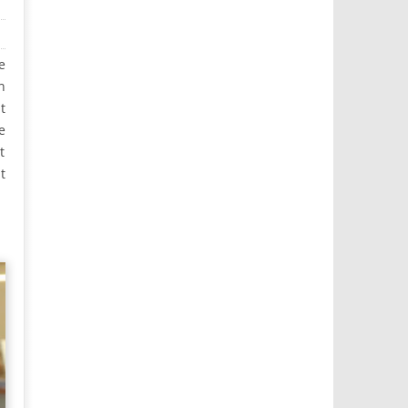
e
n
t
e
t
t