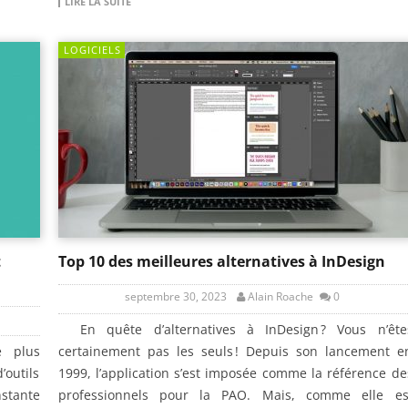
LIRE LA SUITE
LOGICIELS
t
Top 10 des meilleures alternatives à InDesign
septembre 30, 2023
Alain Roache
0
En quête d’alternatives à InDesign ? Vous n’ête
e plus
certainement pas les seuls ! Depuis son lancement e
outils
1999, l’application s’est imposée comme la référence de
stante
professionnels pour la PAO. Mais, comme elle es