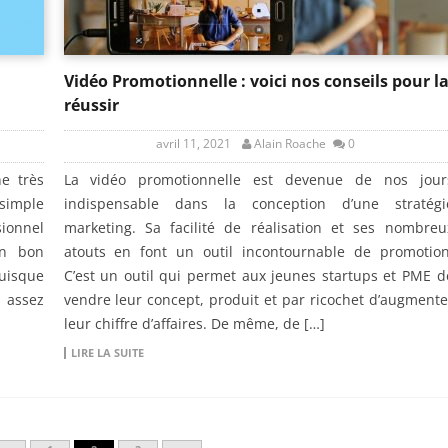
Vidéo Promotionnelle : voici nos conseils pour l
réussir
avril 11, 2021
Alain Roache
0
e très
La vidéo promotionnelle est devenue de nos jour
simple
indispensable dans la conception d’une stratégi
ionnel
marketing. Sa facilité de réalisation et ses nombreu
un bon
atouts en font un outil incontournable de promotion
Puisque
C’est un outil qui permet aux jeunes startups et PME d
t assez
vendre leur concept, produit et par ricochet d’augmente
leur chiffre d’affaires. De même, de […]
LIRE LA SUITE