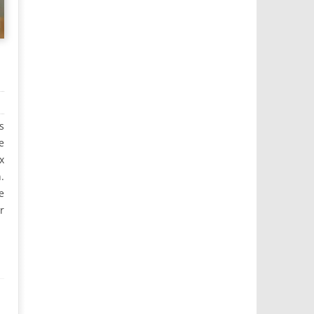
a
s
e
x
.
e
r