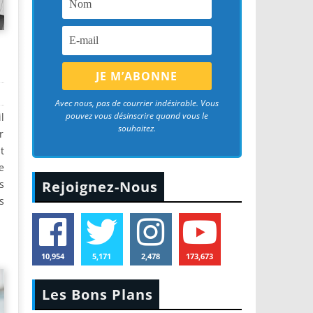
Avec nous, pas de courrier indésirable. Vous
pouvez vous désinscrire quand vous le
l
souhaitez.
r
t
e
s
Rejoignez-Nous
s
10,954
5,171
2,478
173,673
Les Bons Plans