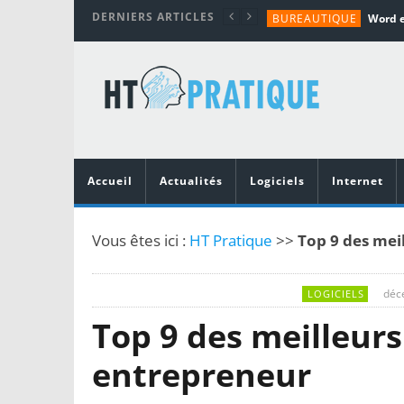
DERNIERS ARTICLES
BUREAUTIQUE
MATÉRIEL
TUTORIALS
MATÉRIEL
MATÉRIEL
Accueil
Actualités
Logiciels
Internet
Vous êtes ici :
HT Pratique
>>
Top 9 des mei
déc
LOGICIELS
Top 9 des meilleurs
entrepreneur