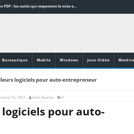
Word en PDF : les outils qui respectent la mise en page
Aspirateurs ECOVACS : Top 9 des meilleurs modèles de la marque
Comment programmer l’arrêt automatique de son pc sous Windows 10 ?
Aspirateurs Xiaomi : Top 11 des meilleurs modèles de la marque
Vidéoprojecteurs Asus : Top 6 des meilleurs modèles de la marque
Bureautique
Mobile
Windows
Jeux-Vidéo
Matérie
lleurs logiciels pour auto-entrepreneur
embre 16, 2023
Alain Roache
0
 logiciels pour auto-