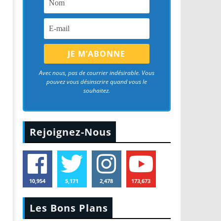
Avec nous, pas de courrier indésirable. Vous
pouvez vous désinscrire quand vous le
souhaitez.
Rejoignez-Nous
10,954
5,171
2,478
173,673
Les Bons Plans