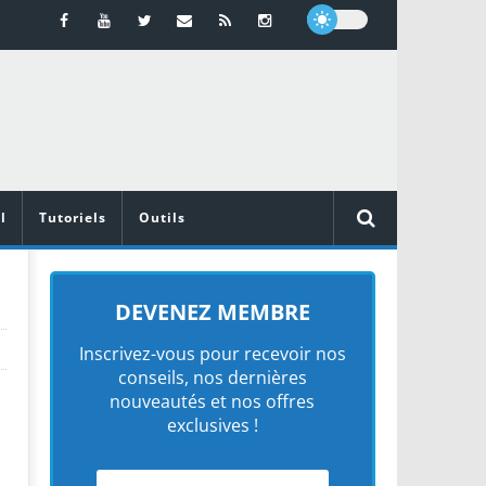
l
Tutoriels
Outils
DEVENEZ MEMBRE
Inscrivez-vous pour recevoir nos
conseils, nos dernières
nouveautés et nos offres
exclusives !