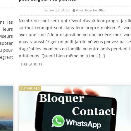
février 22, 2023
Alain Roache
0
Nombreux sont ceux qui rêvent d’avoir leur propre jardi
ns les
surtout ceux qui sont dans leur propre maison. Si vou
 leurs
avez une cour à leur disposition ou une arrière-cour, vou
iseurs
pouvez aussi ériger un petit jardin où vous pouvez passe
isposer
d’agréables moments en famille ou entre amis pendant l
eu pour
printemps. Quand bien même on a tous […]
ègrent
LIRE LA SUITE
TUTORIALS