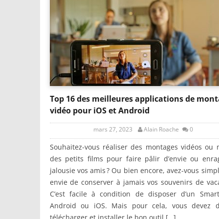
Top 16 des meilleures applications de mon
vidéo pour iOS et Android
mars 27, 2023
Alain Roache
0
Souhaitez-vous réaliser des montages vidéos ou 
des petits films pour faire pâlir d’envie ou enr
jalousie vos amis ? Ou bien encore, avez-vous sim
envie de conserver à jamais vos souvenirs de vac
C’est facile à condition de disposer d’un Smar
Android ou iOS. Mais pour cela, vous devez d
télécharger et installer le bon outil […]