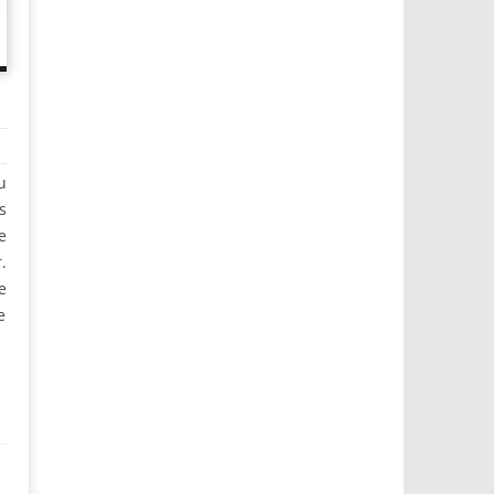
u
s
e
.
e
e