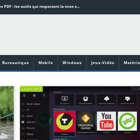
Word en PDF : les outils qui respectent la mise en page
Aspirateurs ECOVACS : Top 9 des meilleurs modèles de la marque
Comment programmer l’arrêt automatique de son pc sous Windows 10 ?
Aspirateurs Xiaomi : Top 11 des meilleurs modèles de la marque
Vidéoprojecteurs Asus : Top 6 des meilleurs modèles de la marque
Bureautique
Mobile
Windows
Jeux-Vidéo
Matérie
LOGICIELS