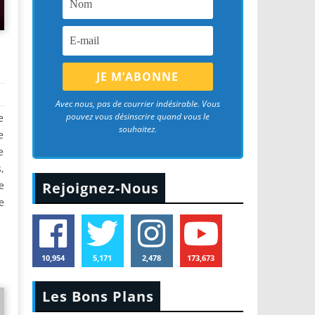
Avec nous, pas de courrier indésirable. Vous
pouvez vous désinscrire quand vous le
e
souhaitez.
e
e
,
e
Rejoignez-Nous
e
10,954
5,171
2,478
173,673
Les Bons Plans