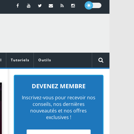
l
Tutoriels
Outils
DEVENEZ MEMBRE
Inscrivez-vous pour recevoir nos
conseils, nos dernières
nouveautés et nos offres
exclusives !