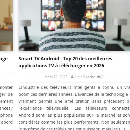
tage
Smart TV Android : Top 20 des meilleures
applications TV à télécharger en 2026
mars 21, 2023
Alain Roache
0
monter
L’industrie des téléviseurs intelligents a connu un vra
ager de
boom ces dernières années. L’avancée de la technologie 
plement
vraiment permis une amélioration sans précédent d
ances ?
l’expérience télévisuelle. Les téléviseurs connecté
tphone
Android sont les plus populaires sur le marché et son
’abord
considérés comme les plus performants. Non seulemen
le système de ces télévisions est puissant, mais les […]