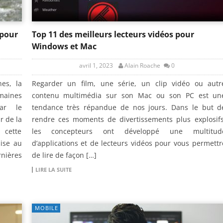
 pour
Top 11 des meilleurs lecteurs vidéos pour
Windows et Mac
avril 1, 2023
Alain Roache
0
es, la
Regarder un film, une série, un clip vidéo ou autr
maines
contenu multimédia sur son Mac ou son PC est un
par le
tendance très répandue de nos jours. Dans le but d
r de la
rendre ces moments de divertissements plus explosifs
 cette
les concepteurs ont développé une multitud
mise au
d’applications et de lecteurs vidéos pour vous permettr
rnières
de lire de façon […]
LIRE LA SUITE
MOBILE