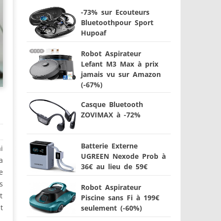
-73% sur Ecouteurs
Bluetoothpour Sport
Hupoaf
Robot Aspirateur
Lefant M3 Max à prix
jamais vu sur Amazon
(-67%)
Casque Bluetooth
ZOVIMAX à -72%
Batterie Externe
i
UGREEN Nexode Prob à
a
36€ au lieu de 59€
e
s
Robot Aspirateur
t
Piscine sans Fi à 199€
t
seulement (-60%)