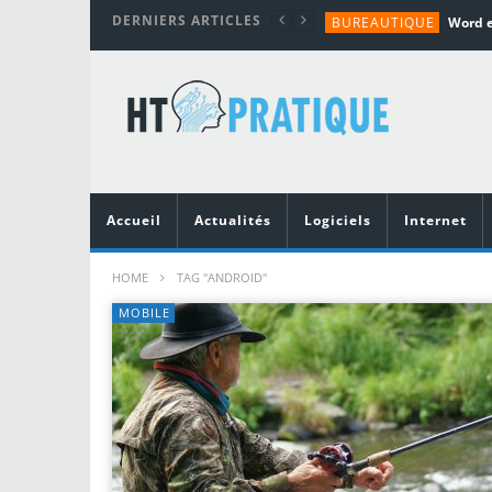
DERNIERS ARTICLES
BUREAUTIQUE
MATÉRIEL
TUTORIALS
MATÉRIEL
MATÉRIEL
Accueil
Actualités
Logiciels
Internet
HOME
TAG "ANDROID"
MOBILE