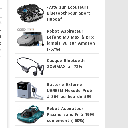
-73% sur Ecouteurs
Bluetoothpour Sport
Hupoaf
t
.
Robot Aspirateur
s
Lefant M3 Max à prix
jamais vu sur Amazon
s
(-67%)
s
e
Casque Bluetooth
ZOVIMAX à -72%
Batterie Externe
UGREEN Nexode Prob
à 36€ au lieu de 59€
Robot Aspirateur
Piscine sans Fi à 199€
seulement (-60%)