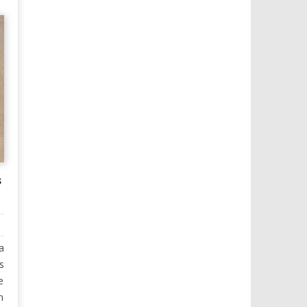
s
a
s
e
n