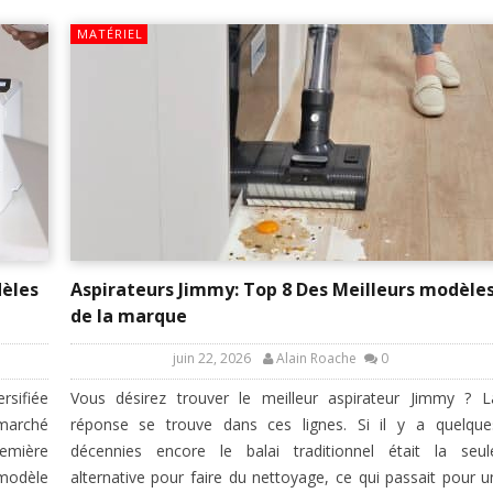
MATÉRIEL
dèles
Aspirateurs Jimmy: Top 8 Des Meilleurs modèle
de la marque
juin 22, 2026
Alain Roache
0
sifiée
Vous désirez trouver le meilleur aspirateur Jimmy ? L
 marché
réponse se trouve dans ces lignes. Si il y a quelque
remière
décennies encore le balai traditionnel était la seul
 modèle
alternative pour faire du nettoyage, ce qui passait pour u