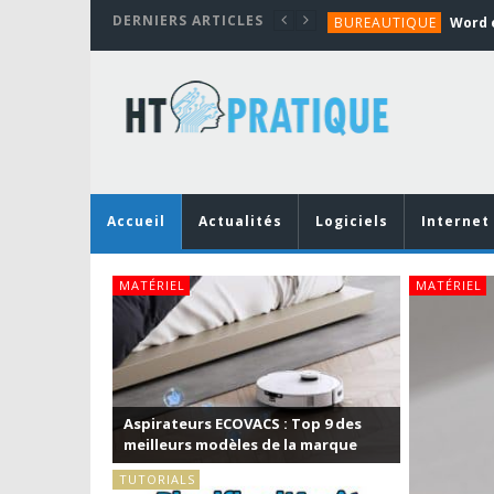
DERNIERS ARTICLES
BUREAUTIQUE
MATÉRIEL
TUTORIALS
MATÉRIEL
MATÉRIEL
BUREAUTIQUE
Accueil
Actualités
Logiciels
Internet
MATÉRIEL
 : Top 9 des
e la marque