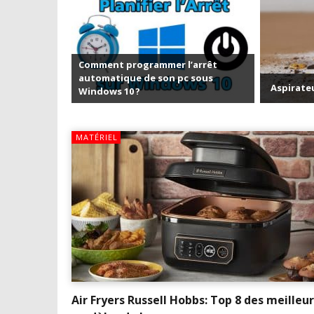
 l’arrêt
 pc sous
Aspirateurs Xiaomi : Top 11 des meilleurs mod
MATÉRIEL
Air Fryers Russell Hobbs: Top 8 des meilleur