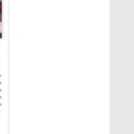
r
s
s
t
e
: