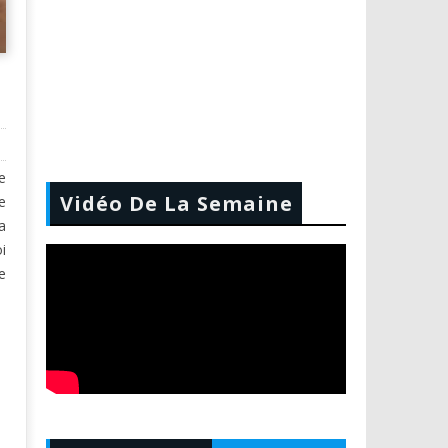
e
Vidéo De La Semaine
e
a
i
e