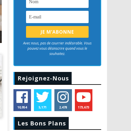
ine
Montres Connectées Huawei : Top 11 des meilleurs modèles
Avec nous, pas de courrier indésirable. Vous
pouvez vous désinscrire quand vous le
souhaitez.
Rejoignez-Nous
10,954
5,171
2,478
173,673
Les Bons Plans