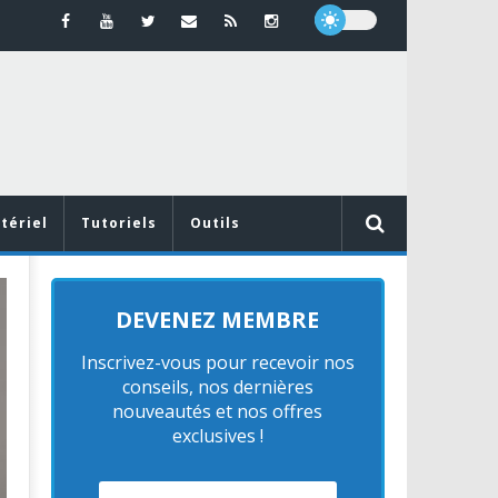
tériel
Tutoriels
Outils
MATÉRIEL
DEVENEZ MEMBRE
Inscrivez-vous pour recevoir nos
conseils, nos dernières
nouveautés et nos offres
s
exclusives !