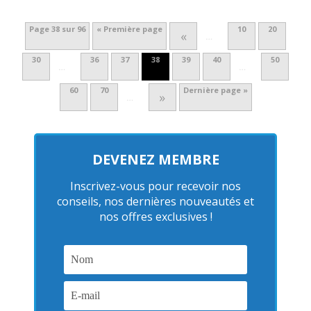
Page 38 sur 96
« Première page
10
20
«
…
30
36
37
38
39
40
50
…
…
60
70
Dernière page »
»
…
DEVENEZ MEMBRE
Inscrivez-vous pour recevoir nos
conseils, nos dernières nouveautés et
nos offres exclusives !