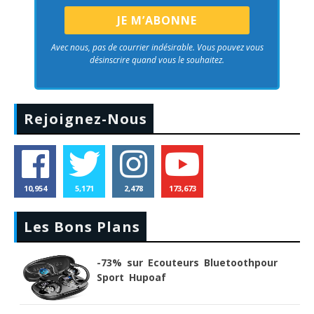
Avec nous, pas de courrier indésirable. Vous pouvez vous
désinscrire quand vous le souhaitez.
Rejoignez-Nous
10,954
5,171
2,478
173,673
Les Bons Plans
-73% sur Ecouteurs Bluetoothpour
Sport Hupoaf