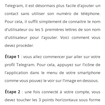
Telegram, il est désormais plus facile d’ajouter un
Word en PDF : les outils qui respectent la mise en
page
contact sans utiliser son numéro de téléphone.
Pour cela, il suffit simplement de connaitre le nom
d’utilisateur ou les 5 premières lettres de son nom
d’utilisateur pour l’ajouter. Voici comment vous
devez procéder.
Étape 1
: vous allez commencer par aller sur votre
profil Telegram. Pour cela, appuyez sur l’icône de
l’application dans le menu de votre smartphone
comme vous pouvez le voir sur l’image en dessous.
Étape 2
: une fois connecté à votre compte, vous
Aspirateurs ECOVACS : Top 9 des meilleurs modèles de
la marque
devez toucher les 3 points horizontaux sous forme