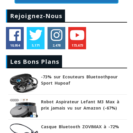
Rejoignez-Nous
10,954
5,171
2,478
173,673
Les Bons Plans
-73% sur Ecouteurs Bluetoothpour
Sport Hupoaf
Robot Aspirateur Lefant M3 Max à
prix jamais vu sur Amazon (-67%)
Casque Bluetooth ZOVIMAX à -72%