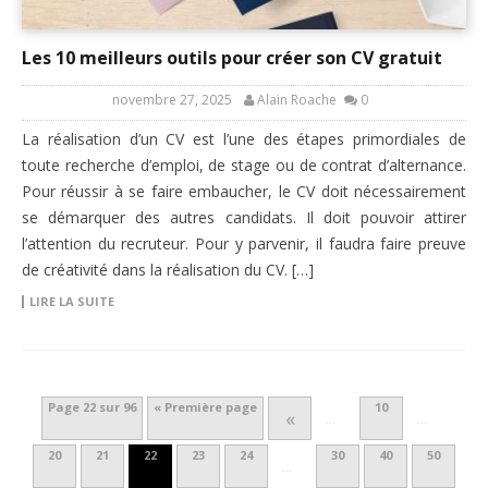
Les 10 meilleurs outils pour créer son CV gratuit
novembre 27, 2025
Alain Roache
0
La réalisation d’un CV est l’une des étapes primordiales de
toute recherche d’emploi, de stage ou de contrat d’alternance.
Pour réussir à se faire embaucher, le CV doit nécessairement
se démarquer des autres candidats. Il doit pouvoir attirer
l’attention du recruteur. Pour y parvenir, il faudra faire preuve
de créativité dans la réalisation du CV. […]
LIRE LA SUITE
Page 22 sur 96
« Première page
10
«
…
…
20
21
22
23
24
30
40
50
…