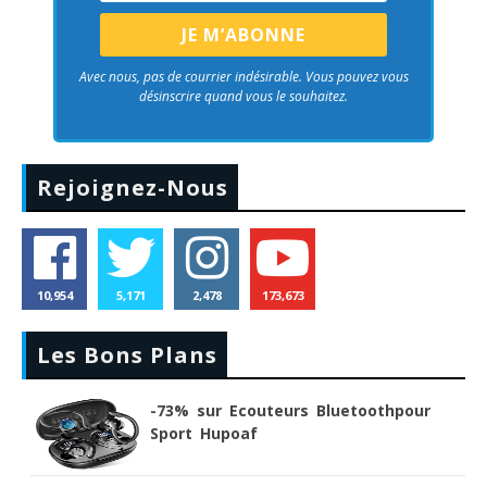
Avec nous, pas de courrier indésirable. Vous pouvez vous
désinscrire quand vous le souhaitez.
Rejoignez-Nous
10,954
5,171
2,478
173,673
Les Bons Plans
-73% sur Ecouteurs Bluetoothpour
Sport Hupoaf